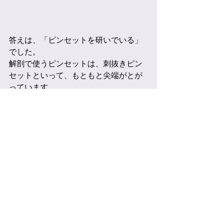
答えは、「ピンセットを研いでいる」
でした。
解剖で使うピンセットは、刺抜きピン
セットといって、もともと尖端がとが
っています。
もちろんこのままでも十分使えます
が、ヒトに比べて体が小さなサルの細
い神経や血管を剖出するためには、も
っと尖端をとがらせたほうが使いやす
いです。
ということで、耐水紙やすりを使っ
て、尖端を整形してもらいました。
左が研ぐ前、右が研いだ後です。
研ぐ前は若干先端が丸くなっている一
方で、研いだ後はキンキンにとがって