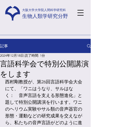
​大阪大学大学院人間科学研究科
​生物人類学研究分野
記事
2024年12月18日
読了時間: 1分
言語科学会で特別公開講演
をします
西村剛教授が、第26回言語科学会大会
にて、「ワニはうなり、サルはな
く：　音声言語を支える形態進化」と
題して特別公開講演を行います。ワニ
のヘリウム実験やサル類の音声器官の
形態・運動などの研究成果を交えなが
ら、私たちの音声言語がどのように進